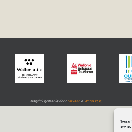
Mogelijk gemaakt door
Nirvana
&
WordPress.
Nous uti
service.