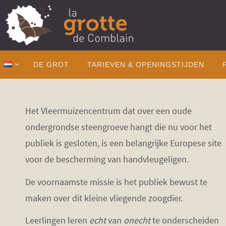
Ga
naar
de
inhoud
Ga
DE GROT
TARIEVEN & OPENINGSTIJDEN
naar
de
inhoud
Het Vleermuizencentrum dat over een oude
ondergrondse steengroeve hangt die nu voor het
publiek is gesloten, is een belangrijke Europese site
voor de bescherming van handvleugeligen.
De voornaamste missie is het publiek bewust te
maken over dit kleine vliegende zoogdier.
Leerlingen leren
echt
van
onecht
te onderscheiden