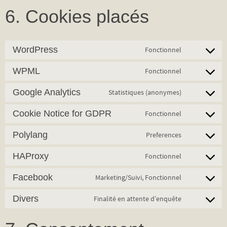
6. Cookies placés
WordPress
Fonctionnel
Consent
to
WPML
Fonctionnel
Consent
service
to
Google Analytics
Statistiques (anonymes)
wordpress
Consent
service
to
Cookie Notice for GDPR
Fonctionnel
wpml
Consent
service
to
Polylang
Preferences
google-
Consent
service
analytics
to
HAProxy
Fonctionnel
cookie-
Consent
service
notice-
to
Facebook
Marketing/Suivi, Fonctionnel
polylang
for-
Consent
service
gdpr
to
Divers
Finalité en attente d’enquête
haproxy
Consent
service
to
facebook